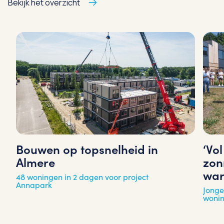
Bekijk het overzicht
‘Vo
Bouwen op topsnelheid in
zon
Almere
war
48 woningen in 2 dagen voor project
Annapark
Jonge
woni