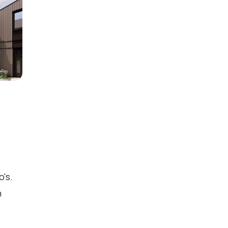
's.
n