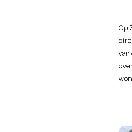
Op 
dire
van 
over
won