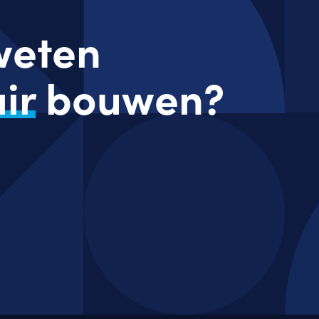
 weten
ir
bouwen?