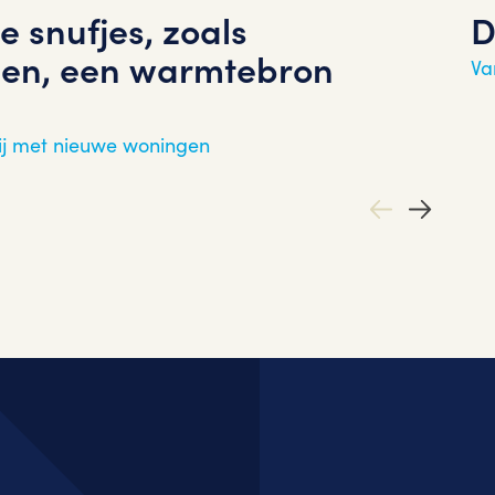
e snufjes, zoals
D
en, een warmtebron
Va
ij met nieuwe woningen