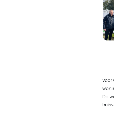
Voor 
wonin
De w
huisv