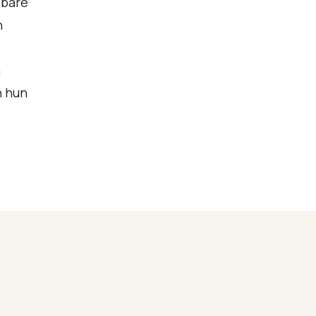
lbare
h
n
n hun