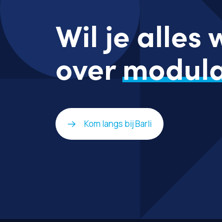
Wil je alles
over
modula
Kom langs bij Barli