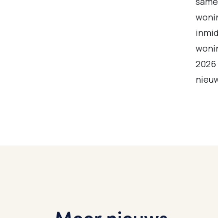
samen
woni
inmid
wonin
2026 
nieu
Meer nieuws