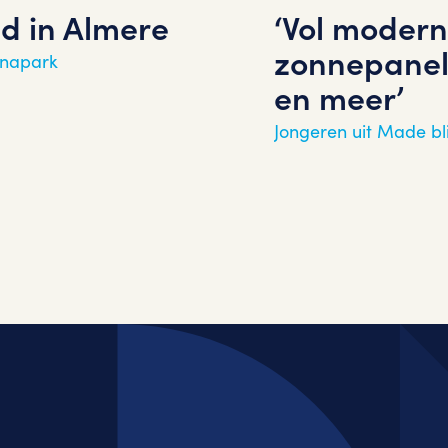
d in Almere
‘Vol modern
zonnepanel
nnapark
en meer’
Jongeren uit Made bl