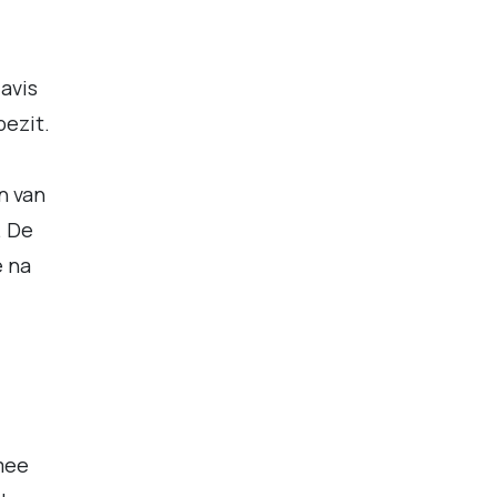
avis
bezit.
n van
. De
e na
mee