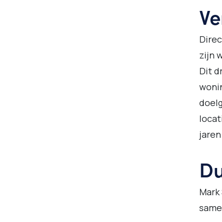
Ve
Direc
zijn 
Dit d
wonin
doelg
locat
jaren
Du
Mark 
samen