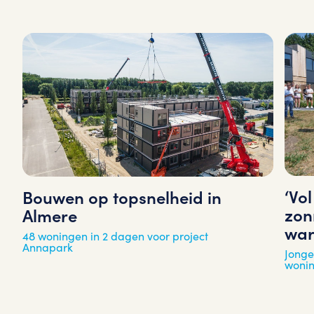
‘Vo
Bouwen op topsnelheid in
zon
Almere
war
48 woningen in 2 dagen voor project
Annapark
Jonge
woni