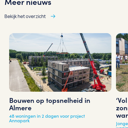
Meer nieuws
Bekijk het overzicht
‘Vo
Bouwen op topsnelheid in
zon
Almere
war
48 woningen in 2 dagen voor project
Annapark
Jonge
woni