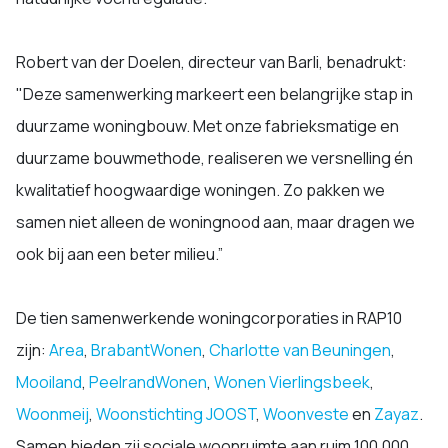
Robert van der Doelen, directeur van Barli, benadrukt:
"Deze samenwerking markeert een belangrijke stap in
duurzame woningbouw. Met onze fabrieksmatige en
duurzame bouwmethode, realiseren we versnelling én
kwalitatief hoogwaardige woningen. Zo pakken we
samen niet alleen de woningnood aan, maar dragen we
ook bij aan een beter milieu.”
De tien samenwerkende woningcorporaties in RAP10
zijn:
Area
,
BrabantWonen
,
Charlotte van Beuningen
,
Mooiland
,
PeelrandWonen
,
Wonen Vierlingsbeek
,
Woonmeij
,
Woonstichting JOOST
,
Woonveste
en
Zayaz
.
Samen bieden zij sociale woonruimte aan ruim 100.000