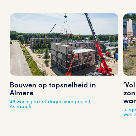
‘Vo
Bouwen op topsnelheid in
zon
Almere
war
48 woningen in 2 dagen voor project
Annapark
Jonge
woni