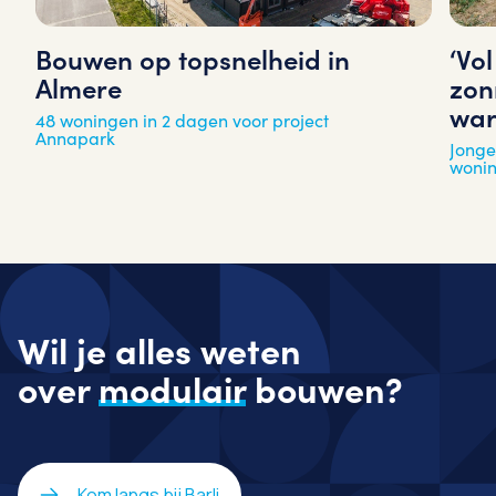
‘Vo
Bouwen op topsnelheid in
zon
Almere
war
48 woningen in 2 dagen voor project
Annapark
Jonge
woni
Wil je alles weten
over
modulair
bouwen?
Kom langs bij Barli