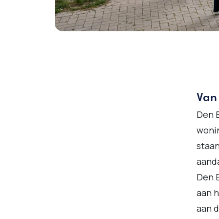
Van
Den B
wonin
staan
aanda
Den 
aan h
aan d