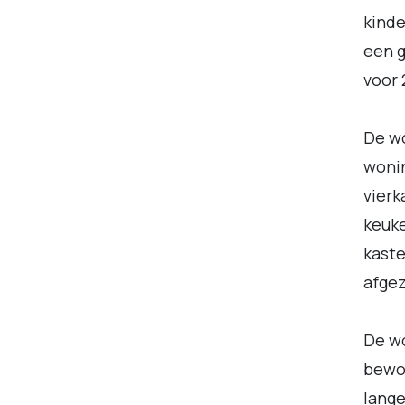
kinde
een g
voor 
De wo
wonin
vierk
keuke
kaste
afgez
De wo
bewon
lange