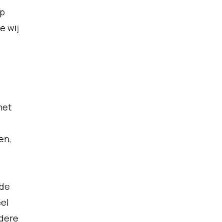
op
e wij
met
en,
 de
eel
ndere