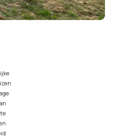
ijke
uizen
tage
van
te
ren
eid