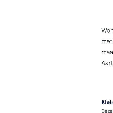
Won
met
maa
Aart
Kle
Deze 