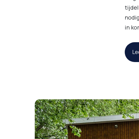
tijde
nodig
in ko
Le