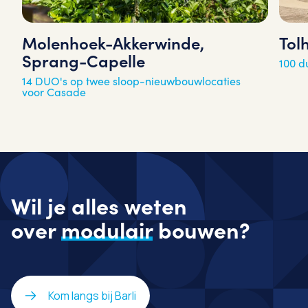
Molenhoek-Akkerwinde,
Tol
Sprang-Capelle
100 
14 DUO's op twee sloop-nieuwbouwlocaties
voor Casade
Wil je alles weten
over
modulair
bouwen?
Kom langs bij Barli