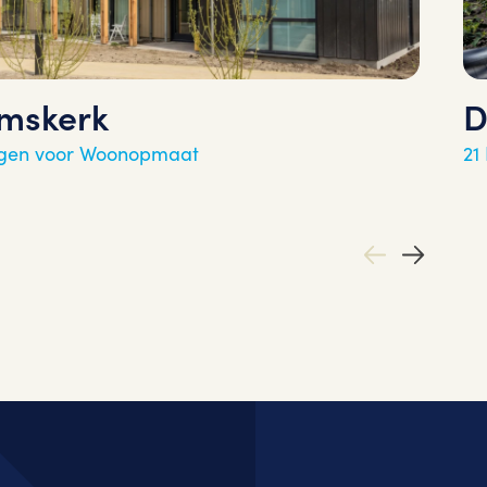
emskerk
D
gen voor Woonopmaat
21