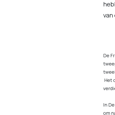
heb
van 
De F
tweep
twee
Het c
verdi
In De
om na