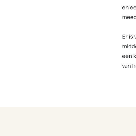
en e
meed
Er is
midd
een k
van h