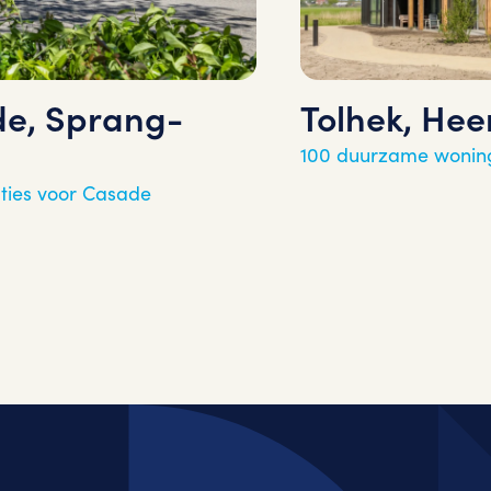
e, Sprang-
Tolhek, He
100 duurzame wonin
ties voor Casade