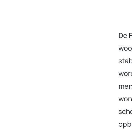
De 
woo
sta
wor
mens
won
sche
opb