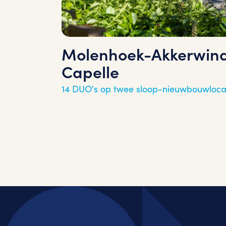
Molenhoek-Akkerwind
Capelle
14 DUO's op twee sloop-nieuwbouwloca