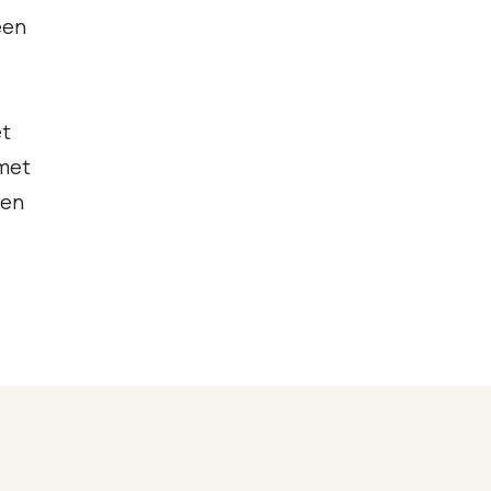
een
et
met
 en