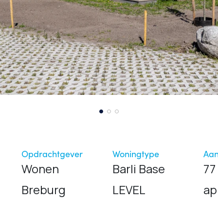
Opdrachtgever
Woningtype
Aan
Wonen
Barli Base
77
Breburg
LEVEL
ap