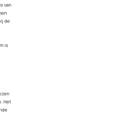
s van
nen
ij de
m is
ozen
. Het
ande