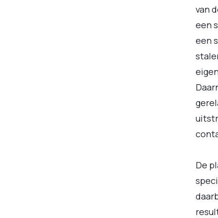
van d
een s
een s
stale
eigen
Daarn
gerel
uitst
conta
De pl
spec
daarb
resul