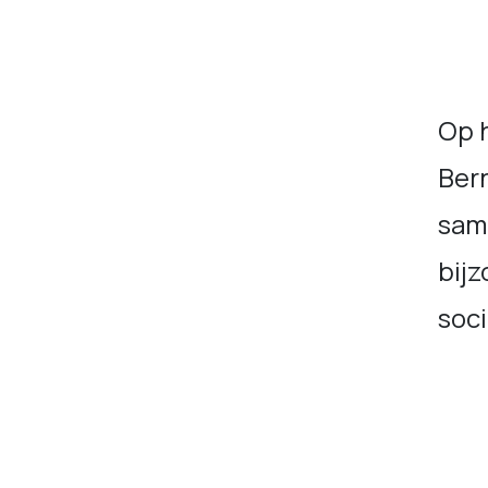
Op 
Ber
sam
bijz
soci