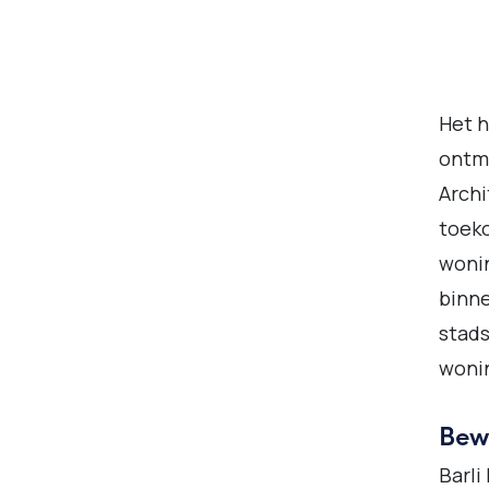
Het h
ontm
Arch
toeko
wonin
binne
stads
wonin
Bew
Barli