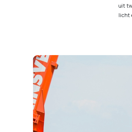
uit t
licht