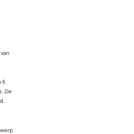
 van
n 6
s. De
d.
twerp