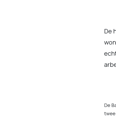
De h
won
echt
arb
De Ba
twee 