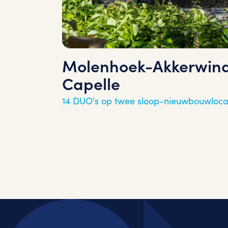
Molenhoek-Akkerwind
Capelle
14 DUO's op twee sloop-nieuwbouwloca