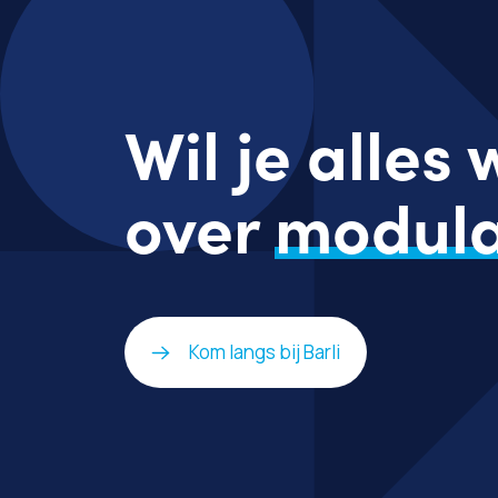
Wil je alles
over
modula
Kom langs bij Barli