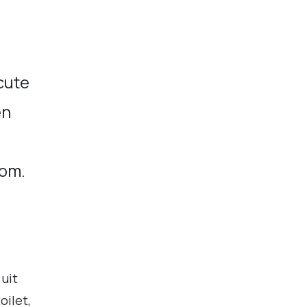
cute
en
kom.
uit
oilet,