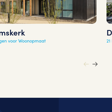
emskerk
D
gen voor Woonopmaat
21