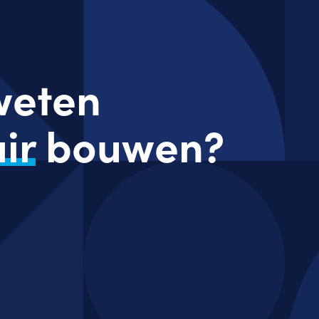
 weten
ir
bouwen?