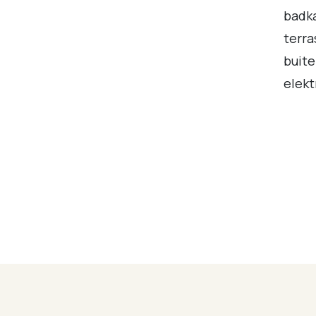
badka
terra
buite
elekt