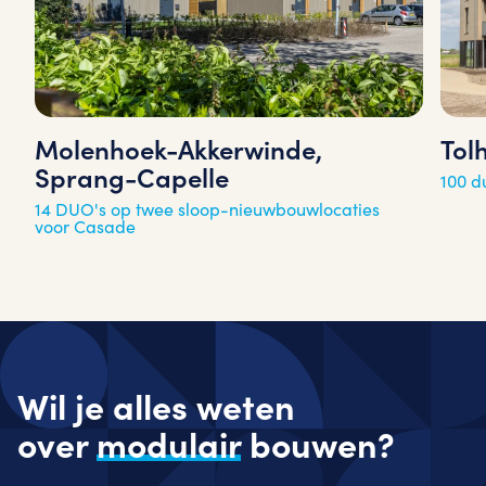
Molenhoek-Akkerwinde,
Tol
Sprang-Capelle
100 
14 DUO's op twee sloop-nieuwbouwlocaties
voor Casade
Wil je alles weten
over
modulair
bouwen?