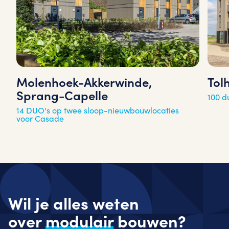
Molenhoek-Akkerwinde,
Tol
Sprang-Capelle
100 
14 DUO's op twee sloop-nieuwbouwlocaties
voor Casade
Wil je alles weten
over
modulair
bouwen?