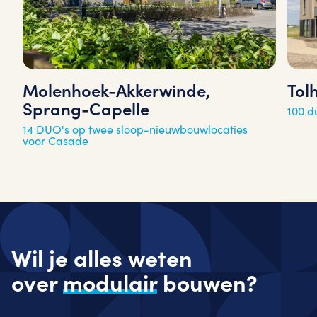
Molenhoek-Akkerwinde,
Tol
Sprang-Capelle
100 
14 DUO's op twee sloop-nieuwbouwlocaties
voor Casade
Wil je alles weten
over
modulair
bouwen?