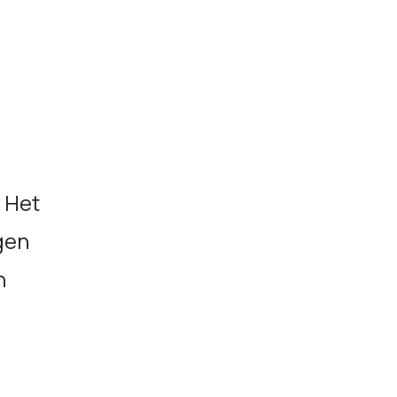
e Het
gen
n