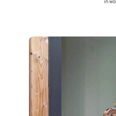
in wo