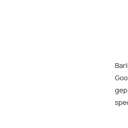
Barl
Goo
gepl
spec