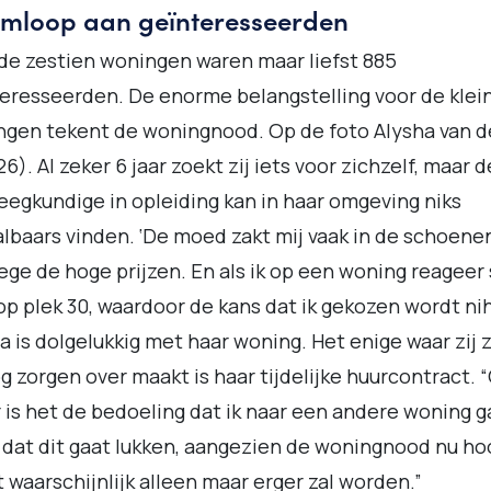
rmloop aan geïnteresseerden
de zestien woningen waren maar liefst 885
eresseerden. De enorme belangstelling voor de klei
gen tekent de woningnood. Op de foto Alysha van d
(26). Al zeker 6 jaar zoekt zij iets voor zichzelf, maar d
eegkundige in opleiding kan in haar omgeving niks
lbaars vinden. ‘De moed zakt mij vaak in de schoene
ge de hoge prijzen. En als ik op een woning reageer 
op plek 30, waardoor de kans dat ik gekozen wordt nihil
a is dolgelukkig met haar woning. Het enige waar zij 
g zorgen over maakt is haar tijdelijke huurcontract. 
r is het de bedoeling dat ik naar een andere woning ga
dat dit gaat lukken, aangezien de woningnood nu hoo
t waarschijnlijk alleen maar erger zal worden.”