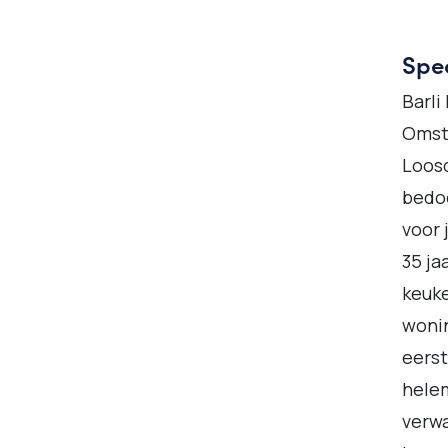
Spec
Barli
Omstr
Loosd
bedoe
voor 
35 ja
keuke
wonin
eerst
helem
verw