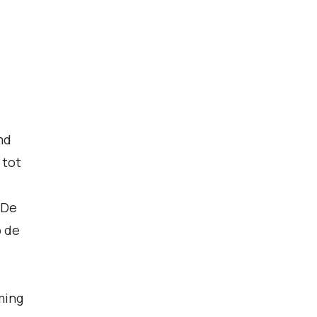
md
 tot
 De
p de
ming