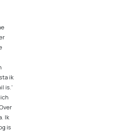
ne
er
e
n
sta ik
 is.’
zich
“Over
. Ik
g is