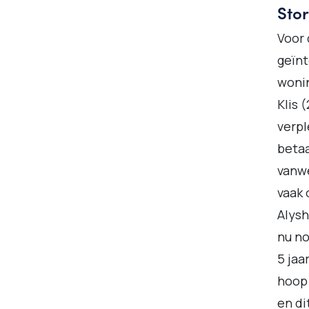
Sto
Voor 
geïnt
wonin
Klis 
verpl
betaa
vanwe
vaak 
Alysh
nu no
5 jaa
hoop 
en di