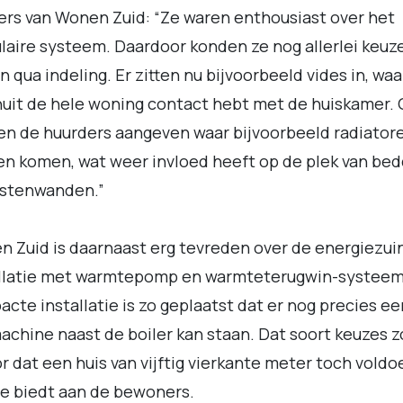
rs van Wonen Zuid: “Ze waren enthousiast over het
aire systeem. Daardoor konden ze nog allerlei keuz
 qua indeling. Er zitten nu bijvoorbeeld vides in, wa
nuit de hele woning contact hebt met de huiskamer.
n de huurders aangeven waar bijvoorbeeld radiator
n komen, wat weer invloed heeft op de plek van be
astenwanden.”
 Zuid is daarnaast erg tevreden over de energiezui
allatie met warmtepomp en warmteterugwin-systeem
cte installatie is zo geplaatst dat er nog precies ee
chine naast de boiler kan staan. Dat soort keuzes 
r dat een huis van vijftig vierkante meter toch vold
e biedt aan de bewoners.