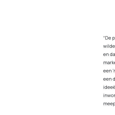
“De p
wilde
en da
mark
een ‘
een d
ideeë
inwo
meep