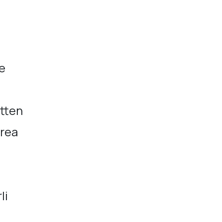
e
tten
Area
li