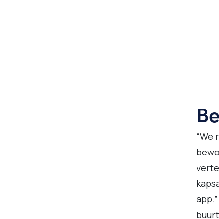
Be
“We r
bewon
verte
kapsa
app.”
buur