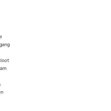
e
 gang
loot
wam
n
en