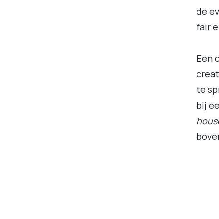
de ev
fair 
Een 
creat
te sp
bij e
hous
boven