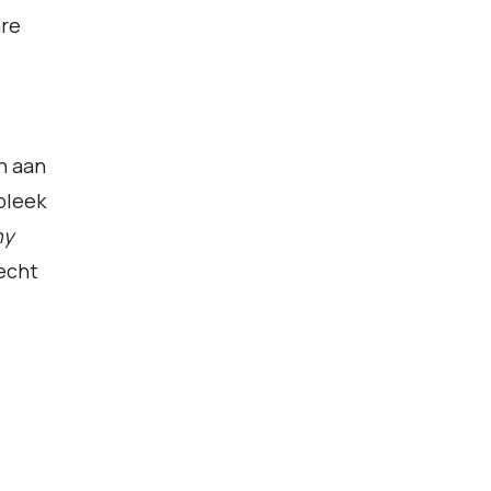
are
n aan
bleek
ny
echt