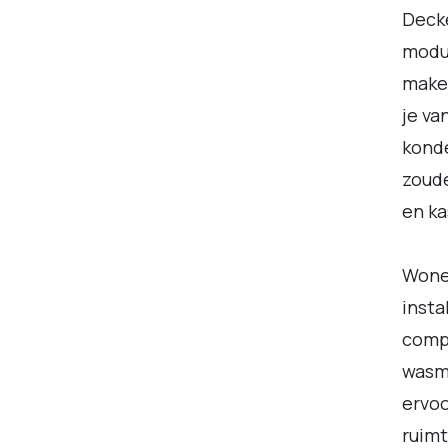
Decke
modul
maken
je va
konde
zoude
en k
Wonen
inst
compa
wasma
ervoo
ruimt