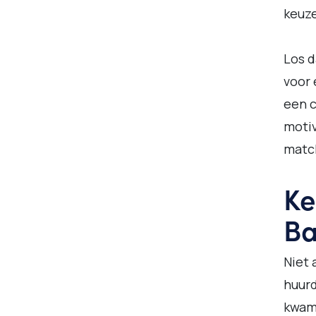
keuz
Los d
voor 
een 
motiv
matc
Ke
Ba
Niet 
huurd
kwam