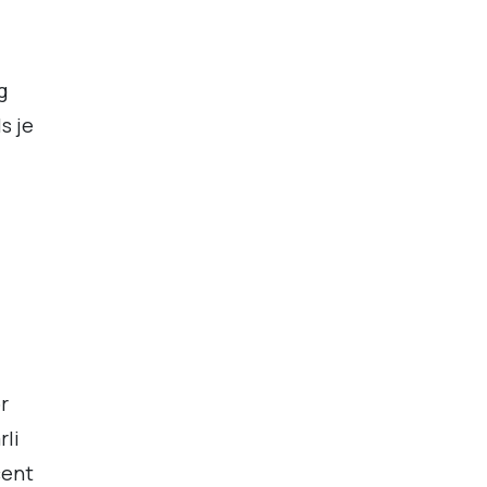
g
s je
r
rli
cent