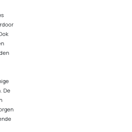
es
ardoor
 Ook
en
dden
nige
. De
n
zorgen
oende