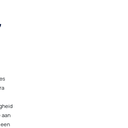
”
ses
ra
gheid
e aan
e een