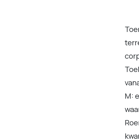
Toe
terr
corp
Toe
vana
M: 
waa
Roer
kwa