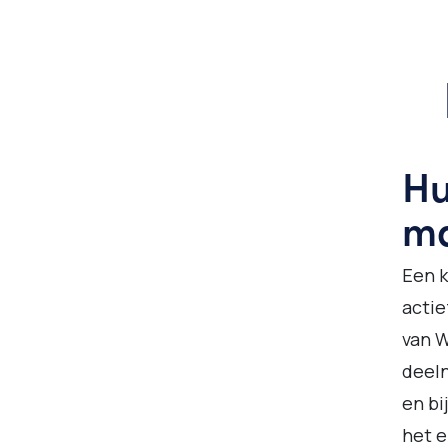
Hu
m
Een k
actie
van W
deel
en bi
het e