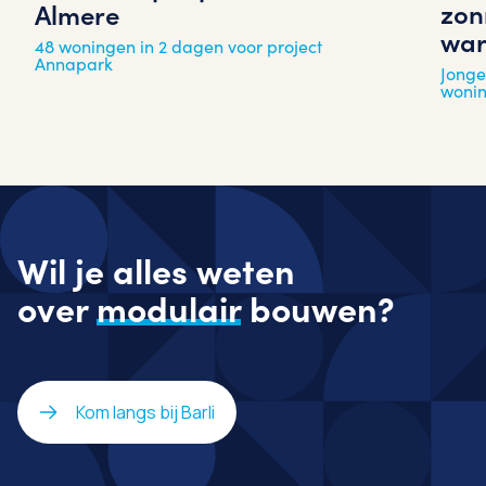
zon
Almere
war
48 woningen in 2 dagen voor project
Annapark
Jonge
woni
Wil je alles weten
over
modulair
bouwen?
Kom langs bij Barli