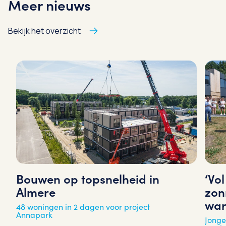
Meer nieuws
Bekijk het overzicht
‘Vo
Bouwen op topsnelheid in
zon
Almere
war
48 woningen in 2 dagen voor project
Annapark
Jonge