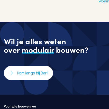
woni
Wil je alles weten
over
modulair
bouwen?
Kom langs bij Barli
Voor wie bouwen we