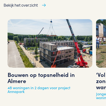
Bekijk het overzicht
‘Vo
Bouwen op topsnelheid in
zon
Almere
war
48 woningen in 2 dagen voor project
Annapark
Jonge
woni