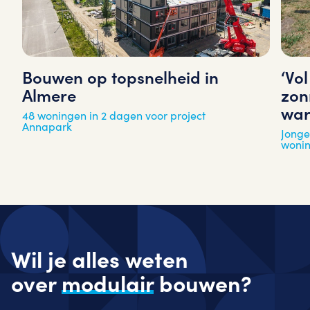
‘Vo
Bouwen op topsnelheid in
zon
Almere
war
48 woningen in 2 dagen voor project
Annapark
Jonge
woni
Wil je alles weten
over
modulair
bouwen?