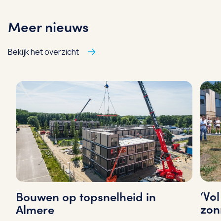
Meer nieuws
Bekijk het overzicht
‘Vo
Bouwen op topsnelheid in
zon
Almere