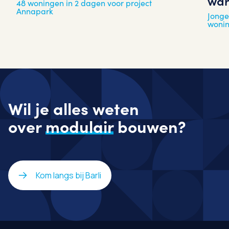
war
48 woningen in 2 dagen voor project
Annapark
Jonge
woni
Wil je alles weten
over
modulair
bouwen?
Kom langs bij Barli