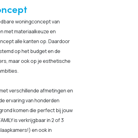
oncept
eedbare woningconcept van
 en met materiaalkeuze en
concept alle kanten op. Daardoor
estemd op het budget en de
s, maar ook op je esthetische
mbities.
n met verschillende afmetingen en
 de ervaring van honderden
grond komen die perfect bij jouw
AMILY is verkrijgbaar in 2 of 3
laapkamers!) en ook in