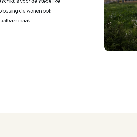
schikt is voor de stedelijke
plossing die wonen ook
taalbaar maakt.