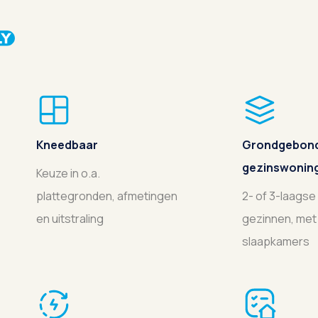
Kneedbaar
Grondgebon
gezinswonin
Keuze in o.a.
plattegronden, afmetingen
2- of 3-laagse
en uitstraling
gezinnen, met 
slaapkamers