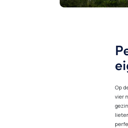
Pe
ei
Op d
vier 
gezin
liete
perfe