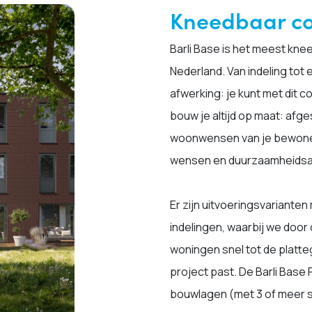
Kneedbaar c
Barli Base is het meest kn
Nederland. Van indeling tot
afwerking: je kunt met dit 
bouw je altijd op maat: afg
woonwensen van je bewoner
wensen en duurzaamheidsa
Er zijn uitvoeringsvariante
indelingen, waarbij we door
woningen snel tot de platte
project past. De Barli Base F
bouwlagen (met 3 of meer s