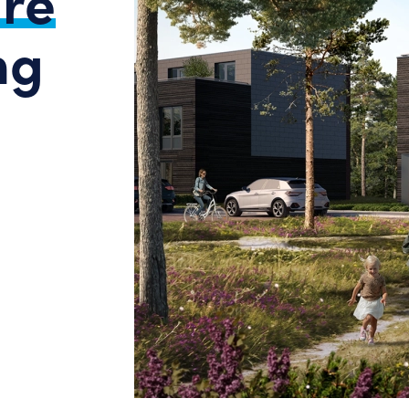
re
ng