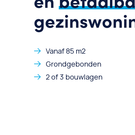
en
betaalba
gezinswoni
Vanaf 85 m2
Grondgebonden
2 of 3 bouwlagen