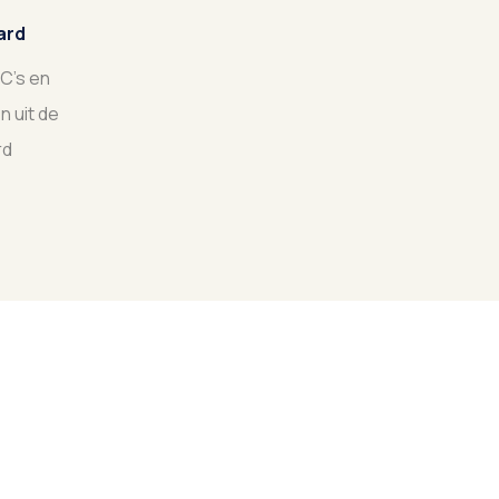
ard
MC's en
n uit de
rd