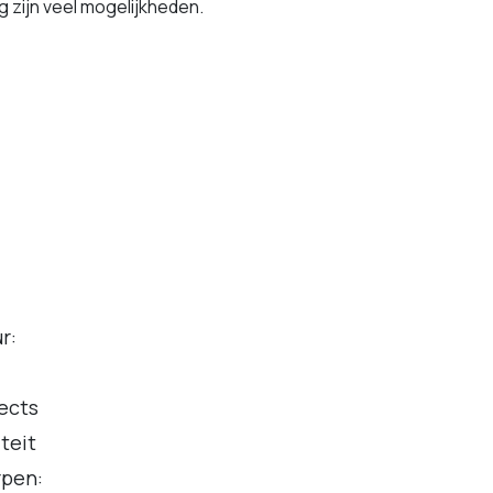
g zijn veel mogelijkheden.
r:
ects
teit
rpen: