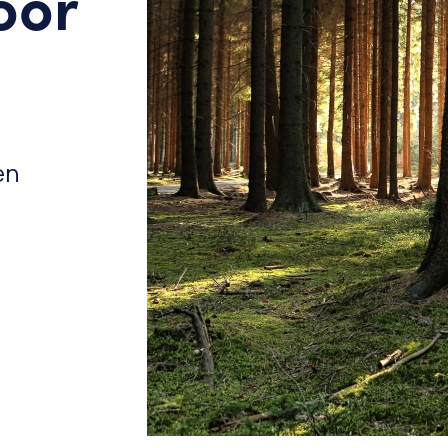
oor
en