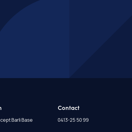
n
Contact
ept Barli Base
0413-25 50 99