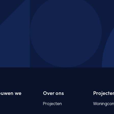
ouwen we
Over ons
Projecte
Projecten
Woningconc