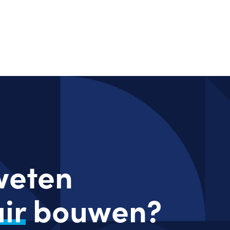
 weten
ir
bouwen?