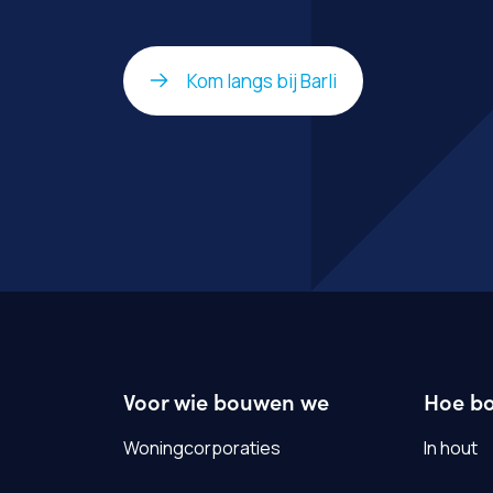
Kom langs bij Barli
Voor wie bouwen we
Hoe b
Woningcorporaties
In hout