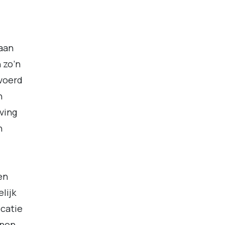
taan
 zo’n
evoerd
n
ving
n
en
lijk
ocatie
nnen