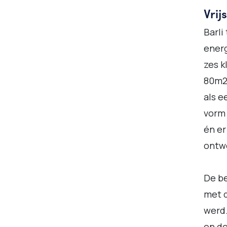
Vrij
Barli
energ
zes k
80m2 
als e
vorm
én er
ontw
De b
met d
werd.
en de