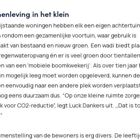
nleving in het klein
ijstaande woningen hebben elk een eigen achtertui
 rondom een gezamenlijke voortuin, waar gebruik is
kt van bestaand en nieuw groen. Een wadi biedt pla
regenwateropvang én er is veel groen door tientalle
 van een ‘mobiele boomkwekerij’. Als over tien jaar 
in mogelijk leeg moet worden opgeleverd, kunnen d
 eenvoudig naar een andere plek worden verplaatst
og eens duurzaam dus. “Op onze kleine ruimte zorge
k voor CO2-reductie”, legt Luck Dankers uit. ,,Dat is t
”
menstelling van de bewoners is erg divers. De leefti