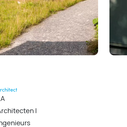
rchitect
LA
Architecten |
Ingenieurs