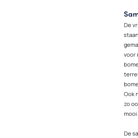
Same
De vr
staan
gemaa
voor 
bomen
terre
bomen
Ook n
zo oo
mooi.
De sa