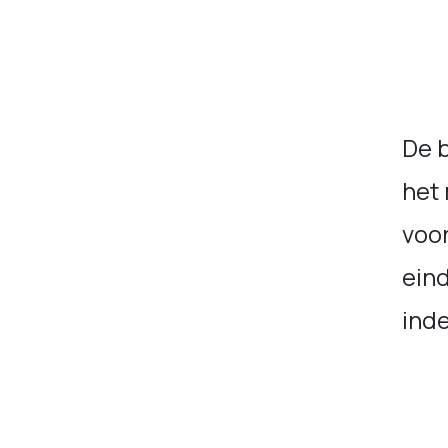
De b
het 
voo
eind
inde