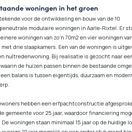
staande woningen in het groen
 tekende voor de ontwikkeling en bouw van de 10
ieneutrale modulaire woningen in Aarle-Rixtel. Er s
leinere woningen van zo’n 70m2 en vier woningen van
met drie slaapkamers. Een van de woningen is uitg
en nultredenwoning. Bij realisatie is gezocht naar ee
 waarin de huizen passen binnen de bestaande omge
 een balans is tussen eigentijds, duurzaam en moder
erp.
ewoners hebben een erfpachtconstructie afgesprok
e gemeente voor 25 jaar, waardoor financiering moge
 De woningen staan minimaal 15 jaar op de huidige l
 overige 10 jaar mogelijk op een ander stuk grond bi