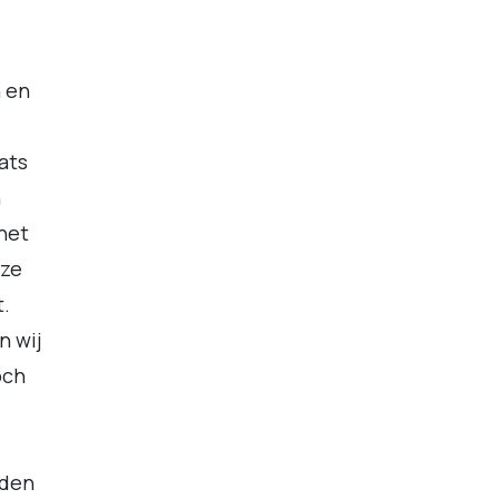
n en
ats
n
het
eze
.
n wij
och
jden