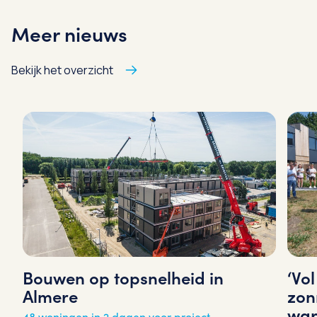
Meer nieuws
Bekijk het overzicht
‘Vo
Bouwen op topsnelheid in
zon
Almere
war
48 woningen in 2 dagen voor project