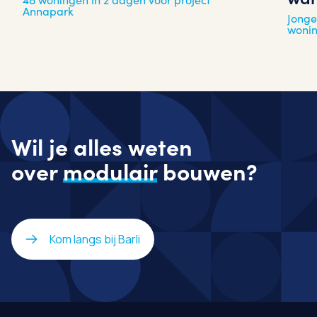
Annapark
Jonge
woni
Wil je alles weten
over
modulair
bouwen?
Kom langs bij Barli