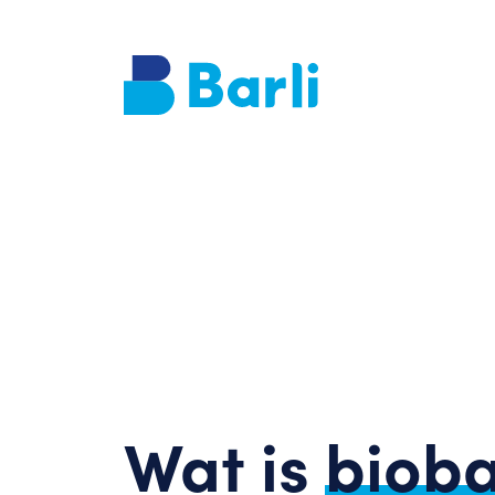
Wat is
biob