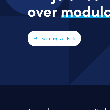
over
modula
Kom langs bij Barli
Voor wie bouwen we
Hoe b