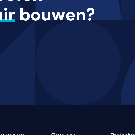
ir
bouwen?
ouwen we
Over ons
Projecte